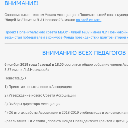
Внимание!
Ознакомиться с текстом Устава Ассоциации «Попечительский совет муни
"Лицей № 87имени Л.И.Новиковой"» можно
по этой ссылке.
Проект Попечительского совета МБОУ «Лицей №87 имени Л.И.Новиковой»
века» стал победителем в конкурсе Фонда президенстких грантов (второй к
Вниманию всех педагогов 
6 ноября 2019 года ( среда) в 18.00
состоится общее собрание членов А
3 87 имени Л.И.Новиковой»
Повестка дня :
1) Принятие новых членов в Ассоциацию
2) Утверждение нового Совета Ассоциации
3) Выборы директора Ассоциации
4) Об итогах работы Ассоциации в 2018-2019 учебном году и основных нап
- реализация 1 и 2 этапа , проекта Фонда Президентских Грантов « Дети 